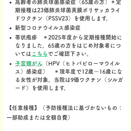
高齢者の肺炎球菌感染症（65歳の方）＊定
期接種は23価肺炎球菌莢膜ポリサッカライ
ドワクチン（PSSV23）を使用します。
新型コロナウイルス感染症
帯状疱疹 ＊2025年度から定期接種開始に
なりました。65歳の方をはじめ対象者につ
いては
こちら
でご確認下さい。
子宮頸がん
（HPV（ヒトパピローマウイル
ス）感染症） ＊現年度で12歳～16歳にな
る女性が対象。当院は9価ワクチン（シルガ
ード）を使用します。
【任意接種】（予防接種法に基づかないもの：
一部助成または全額自費）