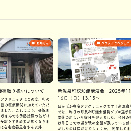
お知らせ
ココクラプロジェク
接種取り扱いについて
新温泉町認知症講演会 2025年1
16日（日）13:15〜
ケアクリニックはこの度、町の
の協力医療機関に加えていただ
ぽかぽか在宅ケアクリニックです！新温泉
りました。これにより、通院困
では、昨日の町長&町議会議員ダブル選挙
患者さんでも予防接種の為だけ
票後の新しい月曜日を迎えました。今日の
院受診をする必要が無くなりま
は昨日までの選挙戦の余韻が残っている感
は在宅療養患者さん以外...
がしたのは僕だけでしょうか。 開業してま