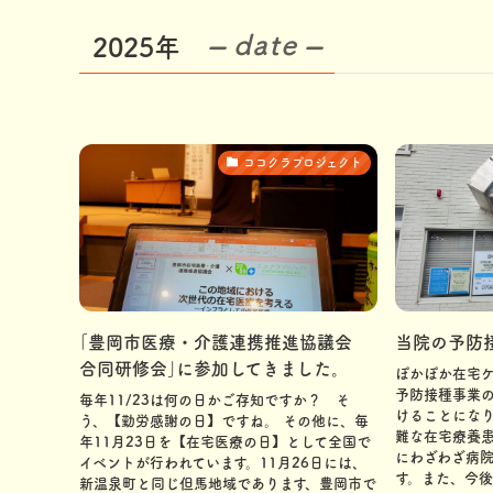
– date –
2025年
ココクラプロジェクト
｢豊岡市医療・介護連携推進協議会
当院の予防
合同研修会｣に参加してきました。
ぽかぽか在宅
予防接種事業
毎年11/23は何の日かご存知ですか？ そ
けることにな
う、【勤労感謝の日】ですね。 その他に、毎
難な在宅療養
年11月23日を【在宅医療の日】として全国で
にわざわざ病
イベントが行われています。11月26日には、
す。また、今後
新温泉町と同じ但馬地域であります、豊岡市で