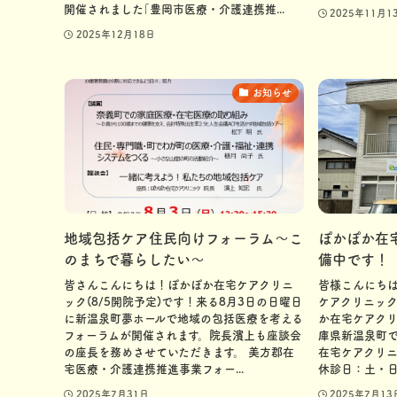
開催されました｢豊岡市医療・介護連携推...
2025年11月1
2025年12月18日
お知らせ
地域包括ケア住民向けフォーラム～こ
ぽかぽか在
のまちで暮らしたい～
備中です！
皆さんこんにちは！ぽかぽか在宅ケアクリニ
皆様こんにち
ック(8/5開院予定)です！来る8月3日の日曜日
ケアクリニッ
に新温泉町夢ホールで地域の包括医療を考える
か在宅ケアクリ
フォーラムが開催されます。院長濱上も座談会
庫県新温泉町で
の座長を務めさせていただきます。 美方郡在
在宅ケアクリニッ
宅医療・介護連携推進事業フォー...
休診日：土・日
2025年7月31日
2025年7月13