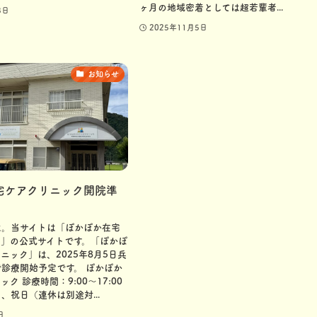
ヶ月の地域密着としては超若輩者...
3日
2025年11月5日
お知らせ
宅ケアクリニック開院準
は。当サイトは「ぽかぽか在宅
ク」の公式サイトです。「ぽかぽ
ニック」は、2025年8月5日兵
診療開始予定です。 ぽかぽか
ク 診療時間：9:00〜17:00
、祝日（連休は別途対...
日