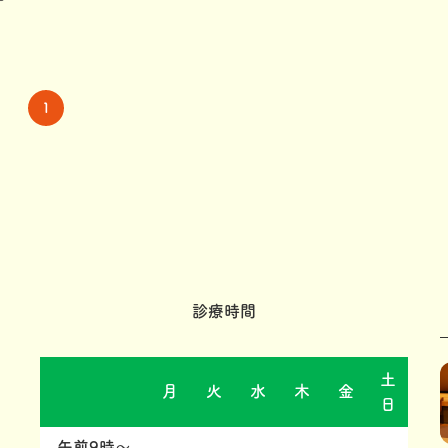
1
診療時間
土
月
火
水
木
金
日
午前9時～