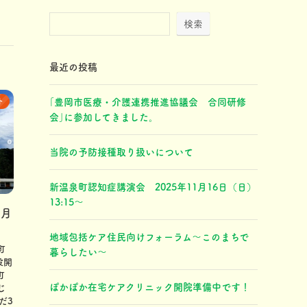
検索
最近の投稿
ト
｢豊岡市医療・介護連携推進協議会 合同研修
会｣に参加してきました。
当院の予防接種取り扱いについて
新温泉町認知症講演会 2025年11月16日（日）
13:15〜
1月
地域包括ケア住民向けフォーラム～このまちで
町
暮らしたい～
投開
町
ぽかぽか在宅ケアクリニック開院準備中です！
じ
だ3